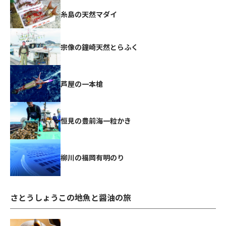
糸島の天然マダイ
宗像の鐘崎天然とらふく
芦屋の一本槍
恒見の豊前海一粒かき
柳川の福岡有明のり
さとうしょうこの地魚と醤油の旅