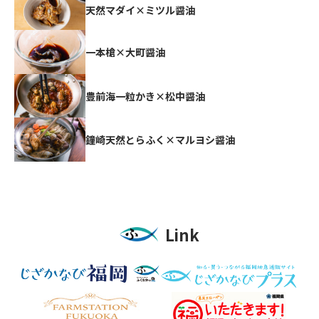
天然マダイ×ミツル醤油
一本槍×大町醤油
豊前海一粒かき×松中醤油
鐘崎天然とらふく×マルヨシ醤油
Link