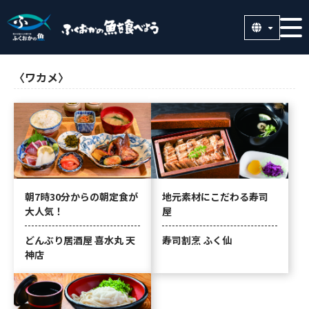
〈ワカメ〉
朝7時30分からの朝定食が
地元素材にこだわる寿司
大人気！
屋
どんぶり居酒屋 喜水丸 天
寿司割烹 ふく仙
神店