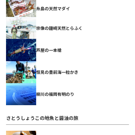
糸島の天然マダイ
宗像の鐘崎天然とらふく
芦屋の一本槍
恒見の豊前海一粒かき
柳川の福岡有明のり
さとうしょうこの地魚と醤油の旅