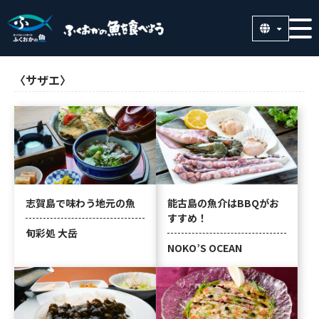
〈サザエ〉
志賀島で味わう地元の魚
能古島の魚介はBBQがお
すすめ！
旬彩処 大岳
NOKO’S OCEAN