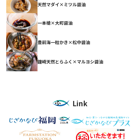
天然マダイ×ミツル醤油
一本槍×大町醤油
豊前海一粒かき×松中醤油
鐘崎天然とらふく×マルヨシ醤油
Link