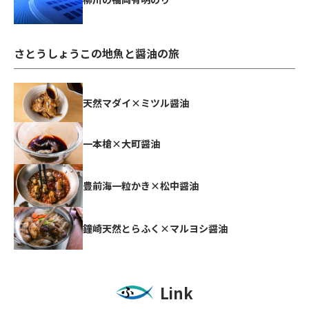
さとうしょうこの地魚と醤油の旅
天然マダイ×ミツル醤油
一本槍×大町醤油
豊前海一粒かき×松中醤油
鐘崎天然とらふく×マルヨシ醤油
Link