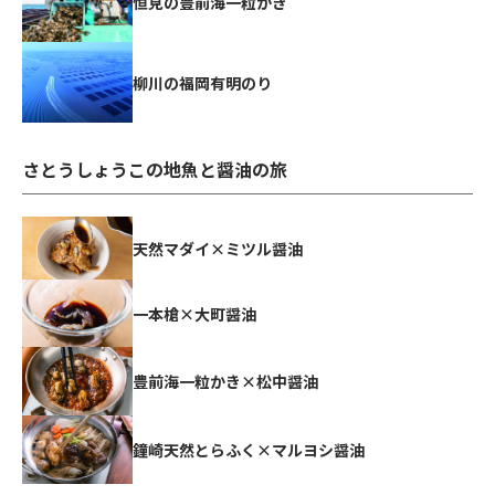
恒見の豊前海一粒かき
柳川の福岡有明のり
さとうしょうこの地魚と醤油の旅
天然マダイ×ミツル醤油
一本槍×大町醤油
豊前海一粒かき×松中醤油
鐘崎天然とらふく×マルヨシ醤油