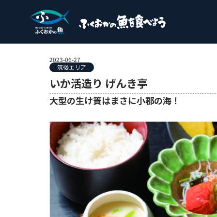
2023-06-27
筑後エリア
いか活造り げんき亭
大型の生け簀はまさに小郡の海！