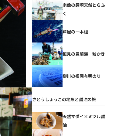
宗像の鐘崎天然とらふ
く
芦屋の一本槍
恒見の豊前海一粒かき
柳川の福岡有明のり
さとうしょうこの地魚と醤油の旅
天然マダイ×ミツル醤
油