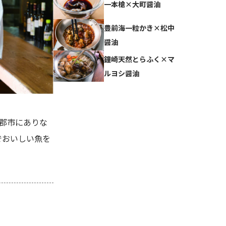
一本槍×大町醤油
豊前海一粒かき×松中
醤油
鐘崎天然とらふく×マ
ルヨシ醤油
郡市にありな
でおいしい魚を