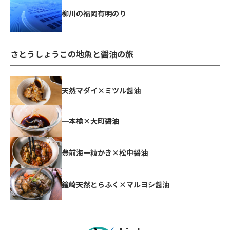
柳川の福岡有明のり
さとうしょうこの地魚と醤油の旅
天然マダイ×ミツル醤油
一本槍×大町醤油
豊前海一粒かき×松中醤油
鐘崎天然とらふく×マルヨシ醤油