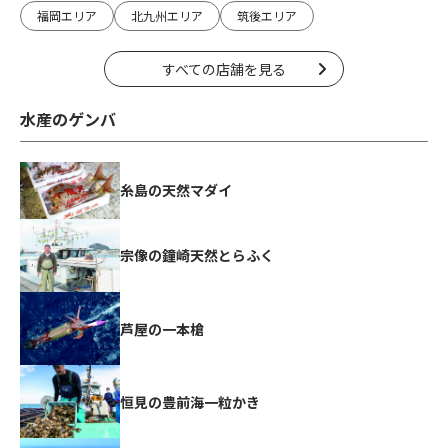
福岡エリア
北九州エリア
筑後エリア
すべての店舗を見る
水産のゲンバ
糸島の天然マダイ
宗像の鐘崎天然とらふく
芦屋の一本槍
恒見の豊前海一粒かき