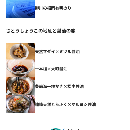
柳川の福岡有明のり
さとうしょうこの地魚と醤油の旅
天然マダイ×ミツル醤油
一本槍×大町醤油
豊前海一粒かき×松中醤油
鐘崎天然とらふく×マルヨシ醤油