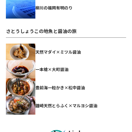
柳川の福岡有明のり
さとうしょうこの地魚と醤油の旅
天然マダイ×ミツル醤油
一本槍×大町醤油
豊前海一粒かき×松中醤油
鐘崎天然とらふく×マルヨシ醤油