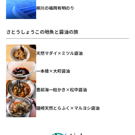
柳川の福岡有明のり
さとうしょうこの地魚と醤油の旅
天然マダイ×ミツル醤油
一本槍×大町醤油
豊前海一粒かき×松中醤油
鐘崎天然とらふく×マルヨシ醤油